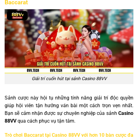
Baccarat
Giải trí cuốn hút tại sảnh Casino 88VV
Sảnh cược này hội tụ những tính năng giải trí độc quyền
giúp hội viên tận hưởng ván bài một cách trọn vẹn nhất.
Bạn sẽ cảm nhận được sự chuyên nghiệp của sảnh
Casino
88VV
qua cách phục vụ tận tâm.
Trò chơi Baccarat tại Casino 88VV với hơn 10 bàn cược đa