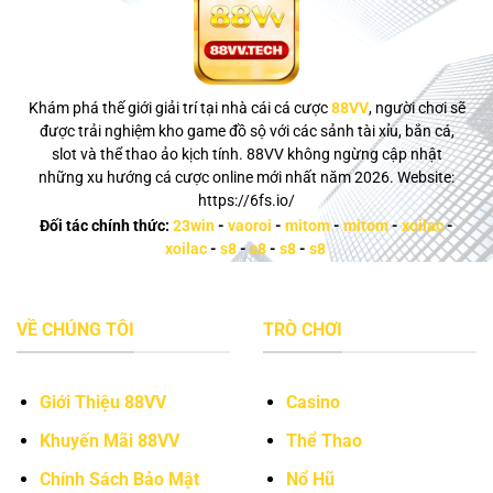
Khám phá thế giới giải trí tại nhà cái cá cược
88VV
, người chơi sẽ
được trải nghiệm kho game đồ sộ với các sảnh tài xỉu, bắn cá,
slot và thể thao ảo kịch tính. 88VV không ngừng cập nhật
những xu hướng cá cược online mới nhất năm 2026. Website:
https://6fs.io/
Đối tác chính thức:
23win
-
vaoroi
-
mitom
-
mitom
-
xoilac
-
xoilac
-
s8
-
s8
-
s8
-
s8
VỀ CHÚNG TÔI
TRÒ CHƠI
Giới Thiệu 88VV
Casino
Khuyến Mãi 88VV
Thể Thao
Chính Sách Bảo Mật
Nổ Hũ