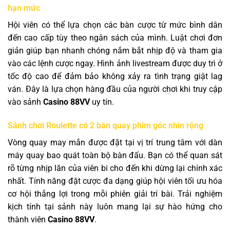
hạn mức
Hội viên có thể lựa chọn các bàn cược từ mức bình dân
đến cao cấp tùy theo ngân sách của mình. Luật chơi đơn
giản giúp bạn nhanh chóng nắm bắt nhịp độ và tham gia
vào các lệnh cược ngay. Hình ảnh livestream được duy trì ở
tốc độ cao để đảm bảo không xảy ra tình trạng giật lag
ván. Đây là lựa chọn hàng đầu của người chơi khi truy cập
vào sảnh
Casino 88VV
uy tín.
Sảnh chơi Roulette có 2 bàn quay phim góc nhìn rộng
Vòng quay may mắn được đặt tại vị trí trung tâm với dàn
máy quay bao quát toàn bộ bàn đấu. Bạn có thể quan sát
rõ từng nhịp lăn của viên bi cho đến khi dừng lại chính xác
nhất. Tính năng đặt cược đa dạng giúp hội viên tối ưu hóa
cơ hội thắng lợi trong mỗi phiên giải trí bài. Trải nghiệm
kịch tính tại sảnh này luôn mang lại sự hào hứng cho
thành viên
Casino 88VV
.